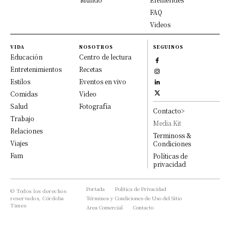
FAQ
Videos
VIDA
NOSOTROS
SEGUINOS
Educación
Centro de lectura
Entretenimientos
Recetas
Estilos
Eventos en vivo
Comidas
Video
Salud
Fotografía
Contacto>
Trabajo
Media Kit
Relaciones
Terminoss &
Viajes
Condiciones
Fam
Políticas de
privacidad
Portada
Política de Privacidad
© Todos los derechos
reservados, Córdoba
Términos y Condiciones de Uso del Sitio
Times
Area Comercial
Contacto