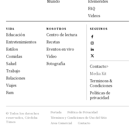
Mundo
Efemérides
FAQ
Videos
VIDA
NOSOTROS
SEGUINOS
Educación
Centro de lectura
Entretenimientos
Recetas
Estilos
Eventos en vivo
Comidas
Video
Salud
Fotografía
Contacto>
Trabajo
Media Kit
Relaciones
Terminoss &
Viajes
Condiciones
Fam
Políticas de
privacidad
Portada
Política de Privacidad
© Todos los derechos
reservados, Córdoba
Términos y Condiciones de Uso del Sitio
Times
Area Comercial
Contacto