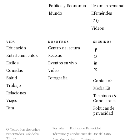
Política y Economía
Resumen semanal
Mundo
Efemérides
FAQ
Videos
VIDA
NOSOTROS
SEGUINOS
Educación
Centro de lectura
Entretenimientos
Recetas
Estilos
Eventos en vivo
Comidas
Video
Salud
Fotografía
Contacto>
Trabajo
Media Kit
Relaciones
Terminoss &
Viajes
Condiciones
Fam
Políticas de
privacidad
Portada
Política de Privacidad
© Todos los derechos
reservados, Córdoba
Términos y Condiciones de Uso del Sitio
Times
Area Comercial
Contacto