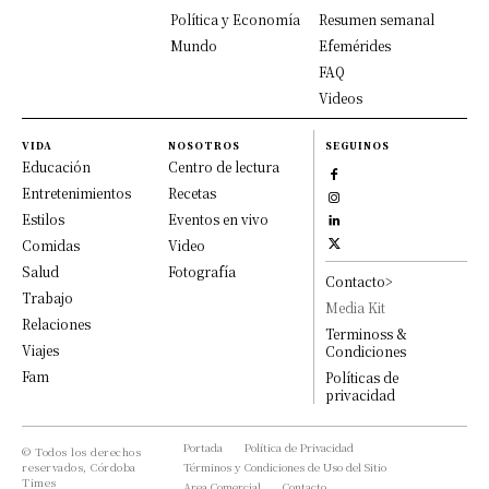
Política y Economía
Resumen semanal
Mundo
Efemérides
FAQ
Videos
VIDA
NOSOTROS
SEGUINOS
Educación
Centro de lectura
Entretenimientos
Recetas
Estilos
Eventos en vivo
Comidas
Video
Salud
Fotografía
Contacto>
Trabajo
Media Kit
Relaciones
Terminoss &
Viajes
Condiciones
Fam
Políticas de
privacidad
Portada
Política de Privacidad
© Todos los derechos
reservados, Córdoba
Términos y Condiciones de Uso del Sitio
Times
Area Comercial
Contacto