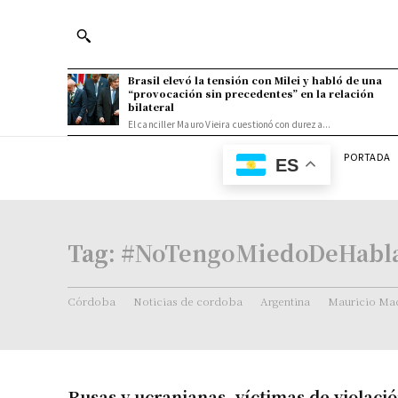
Brasil elevó la tensión con Milei y habló de una
“provocación sin precedentes” en la relación
bilateral
El canciller Mauro Vieira cuestionó con dureza...
PORTADA
ES
Tag:
#NoTengoMiedoDeHabl
Córdoba
Noticias de cordoba
Argentina
Mauricio Mac
Rusas y ucranianas, víctimas de violaci