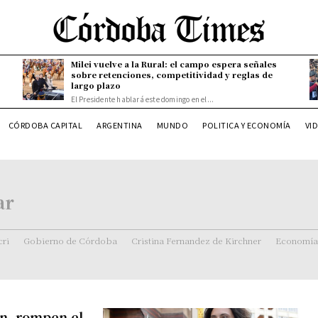
Milei vuelve a la Rural: el campo espera señales
sobre retenciones, competitividad y reglas de
largo plazo
El Presidente hablará este domingo en el...
CÓRDOBA CAPITAL
ARGENTINA
MUNDO
POLITICA Y ECONOMÍA
VI
ar
ri
Gobierno de Córdoba
Cristina Fernandez de Kirchner
Economía
ón, rompen el