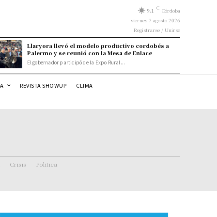
C
9.1
Córdoba
viernes 7 agosto 2026
Registrarse / Unirse
Llaryora llevó el modelo productivo cordobés a
Palermo y se reunió con la Mesa de Enlace
El gobernador participó de la Expo Rural...
DA
REVISTA SHOWUP
CLIMA
Crisis
Politica