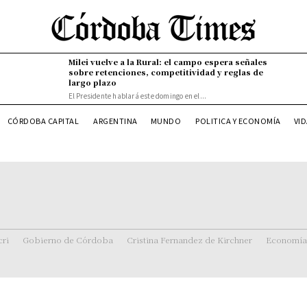
Milei vuelve a la Rural: el campo espera señales
sobre retenciones, competitividad y reglas de
largo plazo
El Presidente hablará este domingo en el...
VI
CÓRDOBA CAPITAL
ARGENTINA
MUNDO
POLITICA Y ECONOMÍA
ri
Gobierno de Córdoba
Cristina Fernandez de Kirchner
Economía