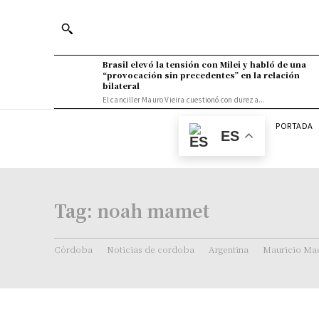
Brasil elevó la tensión con Milei y habló de una
“provocación sin precedentes” en la relación
bilateral
El canciller Mauro Vieira cuestionó con dureza...
PORTADA
ES
Tag:
noah mamet
Córdoba
Noticias de cordoba
Argentina
Mauricio Mac