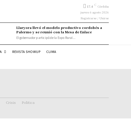
C
17.4
Córdoba
jueves 6 agosto 2026
Registrarse / Unirse
Llaryora llevó el modelo productivo cordobés a
Palermo y se reunió con la Mesa de Enlace
El gobernador participó de la Expo Rural...
DA
REVISTA SHOWUP
CLIMA
Crisis
Politica