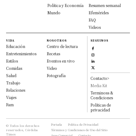
Política y Economía
Resumen semanal
Mundo
Efemérides
FAQ
Videos
VIDA
NOSOTROS
SEGUINOS
Educación
Centro de lectura
Entretenimientos
Recetas
Estilos
Eventos en vivo
Comidas
Video
Salud
Fotografía
Contacto>
Trabajo
Media Kit
Relaciones
Terminoss &
Viajes
Condiciones
Fam
Políticas de
privacidad
Portada
Política de Privacidad
© Todos los derechos
reservados, Córdoba
Términos y Condiciones de Uso del Sitio
Times
Area Comercial
Contacto