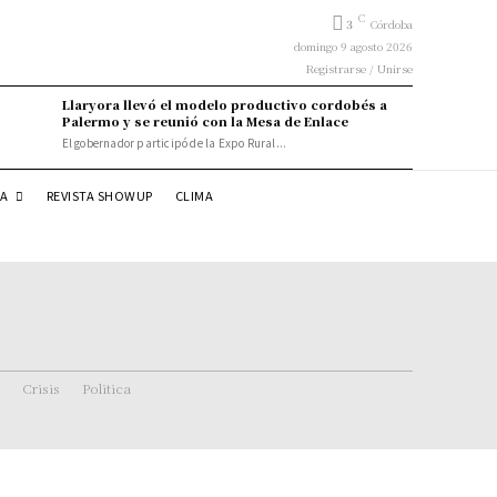
C
3
Córdoba
domingo 9 agosto 2026
Registrarse / Unirse
Llaryora llevó el modelo productivo cordobés a
Palermo y se reunió con la Mesa de Enlace
El gobernador participó de la Expo Rural...
DA
REVISTA SHOWUP
CLIMA
Crisis
Politica