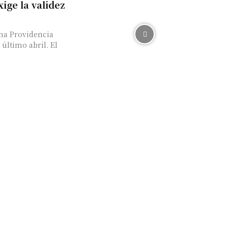
xige la validez
na Providencia
ltimo abril. El