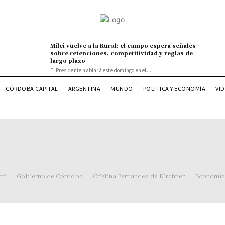
Milei vuelve a la Rural: el campo espera señales
sobre retenciones, competitividad y reglas de
largo plazo
El Presidente hablará este domingo en el...
VI
CÓRDOBA CAPITAL
ARGENTINA
MUNDO
POLITICA Y ECONOMÍA
ri
Gobierno de Córdoba
Cristina Fernandez de Kirchner
Economía