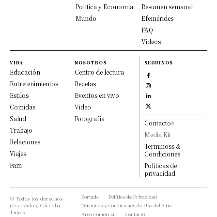
Política y Economía
Resumen semanal
Mundo
Efemérides
FAQ
Videos
VIDA
NOSOTROS
SEGUINOS
Educación
Centro de lectura
Entretenimientos
Recetas
Estilos
Eventos en vivo
Comidas
Video
Salud
Fotografía
Contacto>
Trabajo
Media Kit
Relaciones
Terminoss &
Viajes
Condiciones
Fam
Políticas de
privacidad
Portada
Política de Privacidad
© Todos los derechos
reservados, Córdoba
Términos y Condiciones de Uso del Sitio
Times
Area Comercial
Contacto