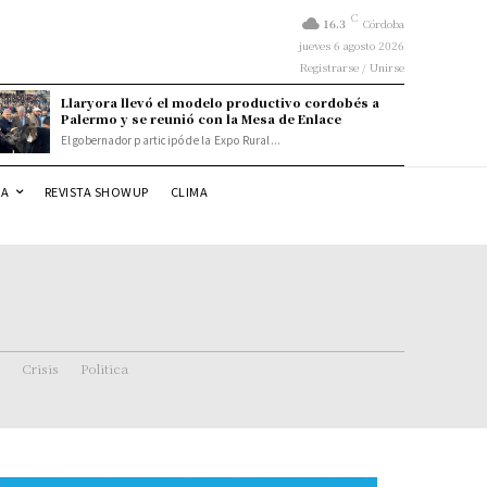
C
16.3
Córdoba
jueves 6 agosto 2026
Registrarse / Unirse
Llaryora llevó el modelo productivo cordobés a
Palermo y se reunió con la Mesa de Enlace
El gobernador participó de la Expo Rural...
DA
REVISTA SHOWUP
CLIMA
Crisis
Politica