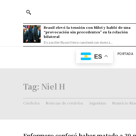
Brasil elevó la tensión con Milei y habló de una
“provocación sin precedentes” en la relación
bilateral
El canciller Mauro Vieira cuestionó con dureza...
PORTADA
ES
Tag:
Niel H
Córdoba
Noticias de cordoba
Argentina
Mauricio Mac
Enfermero confesó haber matado a 30 p