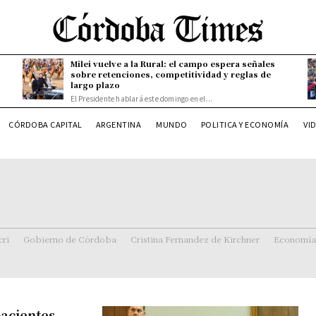
Milei vuelve a la Rural: el campo espera señales
sobre retenciones, competitividad y reglas de
largo plazo
El Presidente hablará este domingo en el...
CÓRDOBA CAPITAL
ARGENTINA
MUNDO
POLITICA Y ECONOMÍA
VI
ri
Gobierno de Córdoba
Cristina Fernandez de Kirchner
Economía
acientes