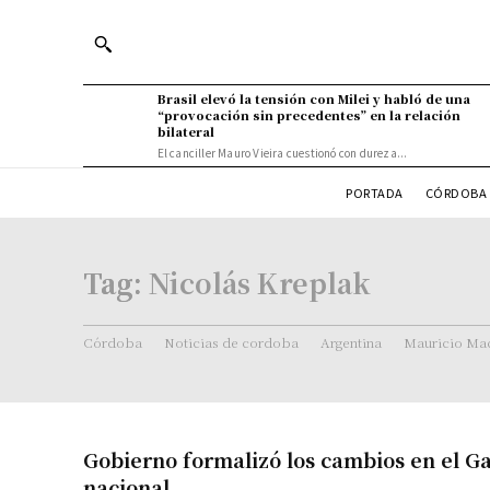
Brasil elevó la tensión con Milei y habló de una
“provocación sin precedentes” en la relación
bilateral
El canciller Mauro Vieira cuestionó con dureza...
PORTADA
CÓRDOBA 
Tag:
Nicolás Kreplak
Córdoba
Noticias de cordoba
Argentina
Mauricio Mac
Gobierno formalizó los cambios en el G
nacional