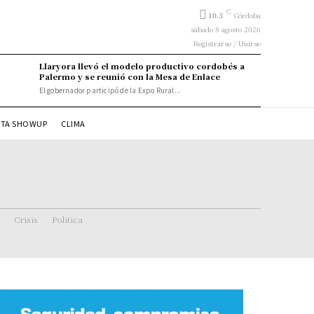
C
10.3
Córdoba
sábado 8 agosto 2026
Registrarse / Unirse
Llaryora llevó el modelo productivo cordobés a
Palermo y se reunió con la Mesa de Enlace
El gobernador participó de la Expo Rural...
STA SHOWUP
CLIMA
Crisis
Politica