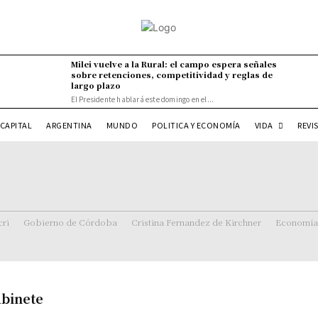
Milei vuelve a la Rural: el campo espera señales
sobre retenciones, competitividad y reglas de
largo plazo
El Presidente hablará este domingo en el...
VIDA
CAPITAL
ARGENTINA
MUNDO
POLITICA Y ECONOMÍA
REVI
ri
Gobierno de Córdoba
Cristina Fernandez de Kirchner
Economía
abinete