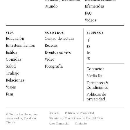
Mundo
Efemérides
FAQ
Videos
VIDA
NOSOTROS
SEGUINOS
Educación
Centro de lectura
Entretenimientos
Recetas
Estilos
Eventos en vivo
Comidas
Video
Salud
Fotografía
Contacto>
Trabajo
Media Kit
Relaciones
Terminoss &
Viajes
Condiciones
Fam
Políticas de
privacidad
Portada
Política de Privacidad
© Todos los derechos
reservados, Córdoba
Términos y Condiciones de Uso del Sitio
Times
Area Comercial
Contacto