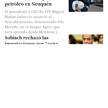
petróleo en Neuquén
El presidente y CEO de YPF, Miguel
Matías Galuccio anunció el
descubrimiento, denominado Filo
Morado, en el bloque Agrio, que
será operado desde Mendoza y...
Sobisch rechazó las
imputaciones por “zona
liberada”
El ex gobernador de Neuquén negó
haber ordenado a la policía no
intervenir durante la agresión que
sufrieron los docentes en el
conflicto ocurrido...
Inició el juicio a Sobisch
por liberar una zona
durante una protesta
docente