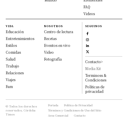
FAQ
Videos
VIDA
NOSOTROS
SEGUINOS
Educación
Centro de lectura
Entretenimientos
Recetas
Estilos
Eventos en vivo
Comidas
Video
Salud
Fotografía
Contacto>
Trabajo
Media Kit
Relaciones
Terminoss &
Viajes
Condiciones
Fam
Políticas de
privacidad
Portada
Política de Privacidad
© Todos los derechos
reservados, Córdoba
Términos y Condiciones de Uso del Sitio
Times
Area Comercial
Contacto