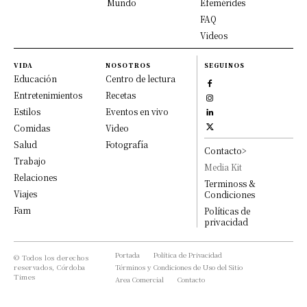
Mundo
Efemérides
FAQ
Videos
VIDA
NOSOTROS
SEGUINOS
Educación
Centro de lectura
Entretenimientos
Recetas
Estilos
Eventos en vivo
Comidas
Video
Salud
Fotografía
Contacto>
Trabajo
Media Kit
Relaciones
Terminoss &
Viajes
Condiciones
Fam
Políticas de
privacidad
Portada
Política de Privacidad
© Todos los derechos
reservados, Córdoba
Términos y Condiciones de Uso del Sitio
Times
Area Comercial
Contacto