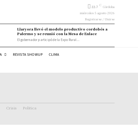
C
22.7
Córdoba
miércoles 5 agosto 2026
Registrarse / Unirse
Llaryora llevó el modelo productivo cordobés a
Palermo y se reunió con la Mesa de Enlace
El gobernador participó de la Expo Rural...
DA
REVISTA SHOWUP
CLIMA
Crisis
Politica