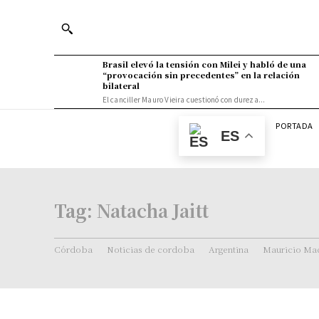
Brasil elevó la tensión con Milei y habló de una
“provocación sin precedentes” en la relación
bilateral
El canciller Mauro Vieira cuestionó con dureza...
PORTADA
ES
Tag:
Natacha Jaitt
Córdoba
Noticias de cordoba
Argentina
Mauricio Mac