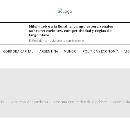
Milei vuelve a la Rural: el campo espera señales
sobre retenciones, competitividad y reglas de
largo plazo
El Presidente hablará este domingo en el...
VI
CÓRDOBA CAPITAL
ARGENTINA
MUNDO
POLITICA Y ECONOMÍA
ri
Gobierno de Córdoba
Cristina Fernandez de Kirchner
Economía