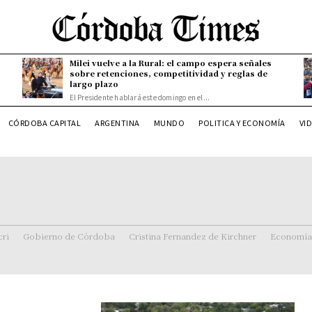
Milei vuelve a la Rural: el campo espera señales
sobre retenciones, competitividad y reglas de
largo plazo
El Presidente hablará este domingo en el...
CÓRDOBA CAPITAL
ARGENTINA
MUNDO
POLITICA Y ECONOMÍA
VI
ri
Gobierno de Córdoba
Cristina Fernandez de Kirchner
Economía