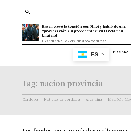
Brasil elevó la tensión con Milei y habló de una
“provocación sin precedentes” en la relación
bilateral
El canciller Mauro Vieira cuestionó con dureza...
PORTADA
ES
Tag:
nacion provincia
Córdoba
Noticias de cordoba
Argentina
Mauricio Mac
Los fondos para inundados no llegaron