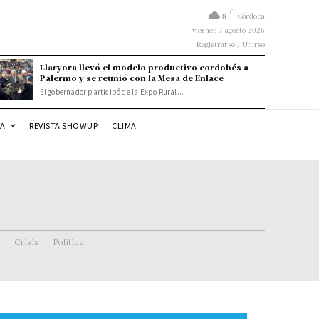
C
8
Córdoba
viernes 7 agosto 2026
Registrarse / Unirse
Llaryora llevó el modelo productivo cordobés a
Palermo y se reunió con la Mesa de Enlace
El gobernador participó de la Expo Rural...
DA
REVISTA SHOWUP
CLIMA
Crisis
Politica