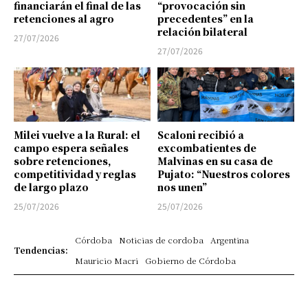
financiarán el final de las
“provocación sin
retenciones al agro
precedentes” en la
relación bilateral
27/07/2026
27/07/2026
Milei vuelve a la Rural: el
Scaloni recibió a
campo espera señales
excombatientes de
sobre retenciones,
Malvinas en su casa de
competitividad y reglas
Pujato: “Nuestros colores
de largo plazo
nos unen”
25/07/2026
25/07/2026
Córdoba
Noticias de cordoba
Argentina
Tendencias:
Mauricio Macri
Gobierno de Córdoba