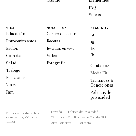
FAQ
Videos
VIDA
NOSOTROS
SEGUINOS
Educación
Centro de lectura
Entretenimientos
Recetas
Estilos
Eventos en vivo
Comidas
Video
Salud
Fotografía
Contacto>
Trabajo
Media Kit
Relaciones
Terminoss &
Viajes
Condiciones
Fam
Políticas de
privacidad
Portada
Política de Privacidad
© Todos los derechos
reservados, Córdoba
Términos y Condiciones de Uso del Sitio
Times
Area Comercial
Contacto