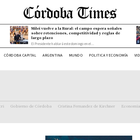
Milei vuelve a la Rural: el campo espera señales
sobre retenciones, competitividad y reglas de
largo plazo
El Presidente hablará este domingo en el...
CÓRDOBA CAPITAL
ARGENTINA
MUNDO
POLITICA Y ECONOMÍA
VI
ri
Gobierno de Córdoba
Cristina Fernandez de Kirchner
Economía