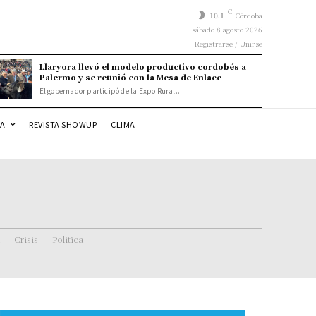
C
10.1
Córdoba
sábado 8 agosto 2026
Registrarse / Unirse
Llaryora llevó el modelo productivo cordobés a
Palermo y se reunió con la Mesa de Enlace
El gobernador participó de la Expo Rural...
DA
REVISTA SHOWUP
CLIMA
Crisis
Politica