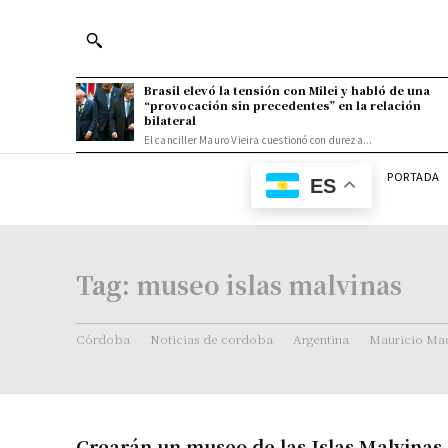
Brasil elevó la tensión con Milei y habló de una
“provocación sin precedentes” en la relación
bilateral
El canciller Mauro Vieira cuestionó con dureza...
PORTADA
ES
Tag:
museo islas malvinas
Córdoba
Noticias de cordoba
Argentina
Mauricio Mac
Crearán un museo de las Islas Malvinas