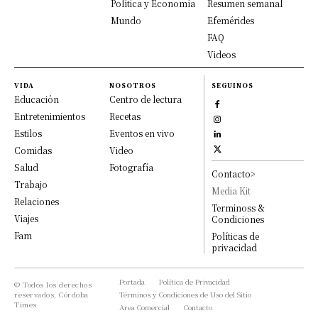
Política y Economía
Resumen semanal
Mundo
Efemérides
FAQ
Videos
VIDA
NOSOTROS
SEGUINOS
Educación
Centro de lectura
Entretenimientos
Recetas
Estilos
Eventos en vivo
Comidas
Video
Salud
Fotografía
Contacto>
Trabajo
Media Kit
Relaciones
Terminoss &
Viajes
Condiciones
Fam
Políticas de
privacidad
Portada
Política de Privacidad
© Todos los derechos
reservados, Córdoba
Términos y Condiciones de Uso del Sitio
Times
Area Comercial
Contacto