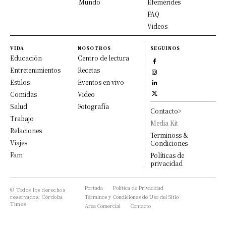
Mundo
Efemérides
FAQ
Videos
VIDA
NOSOTROS
SEGUINOS
Educación
Centro de lectura
Entretenimientos
Recetas
Estilos
Eventos en vivo
Comidas
Video
Salud
Fotografía
Contacto>
Trabajo
Media Kit
Relaciones
Terminoss &
Viajes
Condiciones
Fam
Políticas de
privacidad
Portada
Política de Privacidad
© Todos los derechos
reservados, Córdoba
Términos y Condiciones de Uso del Sitio
Times
Area Comercial
Contacto