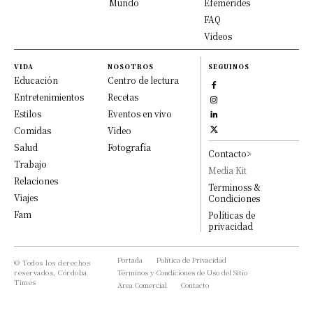
Mundo
Efemérides
FAQ
Videos
VIDA
NOSOTROS
SEGUINOS
Educación
Centro de lectura
Entretenimientos
Recetas
Estilos
Eventos en vivo
Comidas
Video
Salud
Fotografía
Contacto>
Trabajo
Media Kit
Relaciones
Terminoss &
Viajes
Condiciones
Fam
Políticas de
privacidad
Portada
Política de Privacidad
© Todos los derechos
reservados, Córdoba
Términos y Condiciones de Uso del Sitio
Times
Area Comercial
Contacto