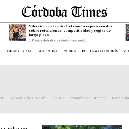
Milei vuelve a la Rural: el campo espera señales
sobre retenciones, competitividad y reglas de
largo plazo
El Presidente hablará este domingo en el...
CÓRDOBA CAPITAL
ARGENTINA
MUNDO
POLITICA Y ECONOMÍA
VI
ri
Gobierno de Córdoba
Cristina Fernandez de Kirchner
Economía
 y zika en