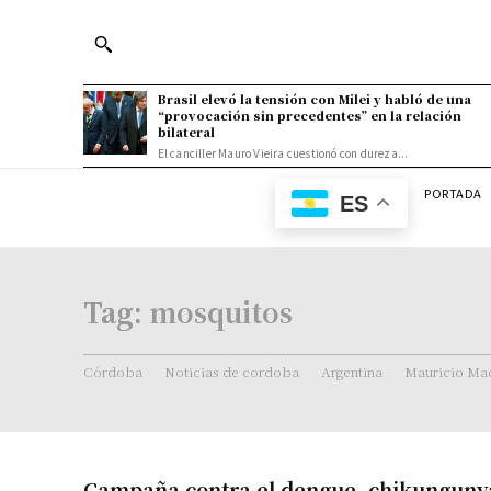
Brasil elevó la tensión con Milei y habló de una
“provocación sin precedentes” en la relación
bilateral
El canciller Mauro Vieira cuestionó con dureza...
PORTADA
ES
Tag:
mosquitos
Córdoba
Noticias de cordoba
Argentina
Mauricio Mac
Campaña contra el dengue, chikungunya