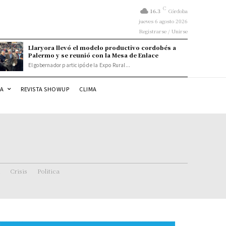
C
16.3
Córdoba
jueves 6 agosto 2026
Registrarse / Unirse
Llaryora llevó el modelo productivo cordobés a
Palermo y se reunió con la Mesa de Enlace
El gobernador participó de la Expo Rural...
DA
REVISTA SHOWUP
CLIMA
Crisis
Politica