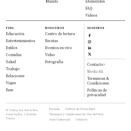
Mundo
Efemérides
FAQ
Videos
VIDA
NOSOTROS
SEGUINOS
Educación
Centro de lectura
Entretenimientos
Recetas
Estilos
Eventos en vivo
Comidas
Video
Salud
Fotografía
Contacto>
Trabajo
Media Kit
Relaciones
Terminoss &
Viajes
Condiciones
Fam
Políticas de
privacidad
Portada
Política de Privacidad
© Todos los derechos
reservados, Córdoba
Términos y Condiciones de Uso del Sitio
Times
Area Comercial
Contacto