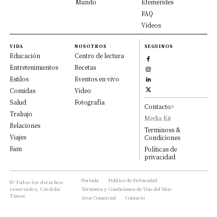
Mundo
Efemérides
FAQ
Videos
VIDA
NOSOTROS
SEGUINOS
Educación
Centro de lectura
Entretenimientos
Recetas
Estilos
Eventos en vivo
Comidas
Video
Salud
Fotografía
Contacto>
Trabajo
Media Kit
Relaciones
Terminoss &
Viajes
Condiciones
Fam
Políticas de
privacidad
Portada
Política de Privacidad
© Todos los derechos
reservados, Córdoba
Términos y Condiciones de Uso del Sitio
Times
Area Comercial
Contacto