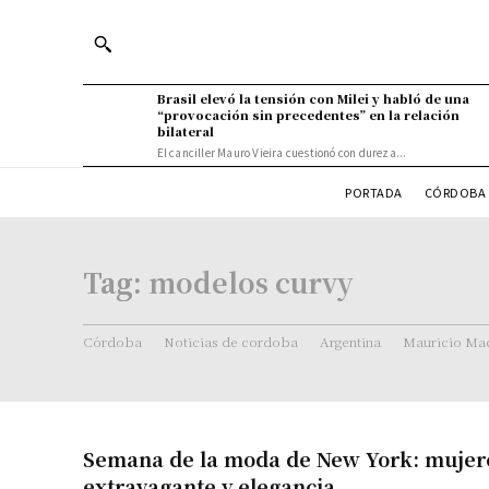
Brasil elevó la tensión con Milei y habló de una
“provocación sin precedentes” en la relación
bilateral
El canciller Mauro Vieira cuestionó con dureza...
PORTADA
CÓRDOBA 
Tag:
modelos curvy
Córdoba
Noticias de cordoba
Argentina
Mauricio Mac
Semana de la moda de New York: mujere
extravagante y elegancia