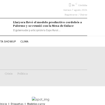
C
16
Córdoba
viernes 7 agosto 2026
Registrarse / Unirse
Llaryora llevó el modelo productivo cordobés a
Palermo y se reunió con la Mesa de Enlace
El gobernador participó de la Expo Rural...
STA SHOWUP
CLIMA
Crisis
Politica
Inicio
Etiquetas
Modelos curvy