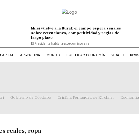
Milei vuelve a la Rural: el campo espera señales
sobre retenciones, competitividad y reglas de
largo plazo
El Presidente hablará este domingo en el...
VIDA
CAPITAL
ARGENTINA
MUNDO
POLITICA Y ECONOMÍA
REVI
ri
Gobierno de Córdoba
Cristina Fernandez de Kirchner
Economía
s reales, ropa