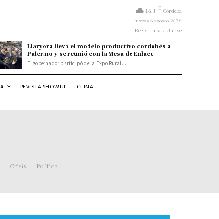
C
16.3
Córdoba
jueves 6 agosto 2026
Registrarse / Unirse
Llaryora llevó el modelo productivo cordobés a
Palermo y se reunió con la Mesa de Enlace
El gobernador participó de la Expo Rural...
DA
REVISTA SHOWUP
CLIMA
Crisis
Politica