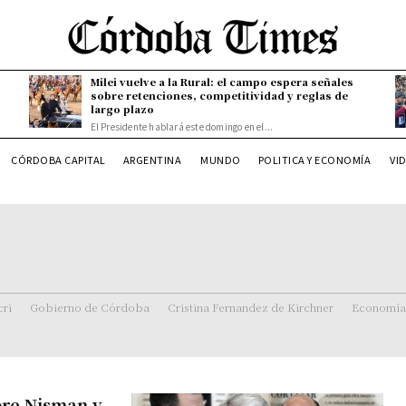
Milei vuelve a la Rural: el campo espera señales
sobre retenciones, competitividad y reglas de
largo plazo
El Presidente hablará este domingo en el...
CÓRDOBA CAPITAL
ARGENTINA
MUNDO
POLITICA Y ECONOMÍA
VI
ri
Gobierno de Córdoba
Cristina Fernandez de Kirchner
Economía
bre Nisman y