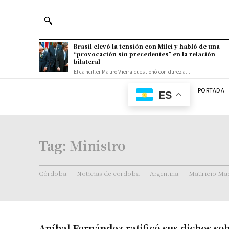
Brasil elevó la tensión con Milei y habló de una
“provocación sin precedentes” en la relación
bilateral
El canciller Mauro Vieira cuestionó con dureza...
PORTADA
ES
Tag:
Ministro
Córdoba
Noticias de cordoba
Argentina
Mauricio Mac
Aníbal Fernández ratificó sus dichos so