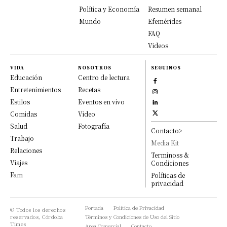
Política y Economía
Resumen semanal
Mundo
Efemérides
FAQ
Videos
VIDA
NOSOTROS
SEGUINOS
Educación
Centro de lectura
Entretenimientos
Recetas
Estilos
Eventos en vivo
Comidas
Video
Salud
Fotografía
Contacto>
Trabajo
Media Kit
Relaciones
Terminoss &
Viajes
Condiciones
Fam
Políticas de
privacidad
Portada
Política de Privacidad
© Todos los derechos
reservados, Córdoba
Términos y Condiciones de Uso del Sitio
Times
Area Comercial
Contacto