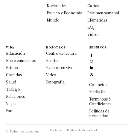
Nacionales
Cartas
Política y Economía
Resumen semanal
Mundo
Efemérides
FAQ
Videos
VIDA
NOSOTROS
SEGUINOS
Educación
Centro de lectura
Entretenimientos
Recetas
Estilos
Eventos en vivo
Comidas
Video
Salud
Fotografía
Contacto>
Trabajo
Media Kit
Relaciones
Terminoss &
Viajes
Condiciones
Fam
Políticas de
privacidad
Portada
Política de Privacidad
© Todos los derechos