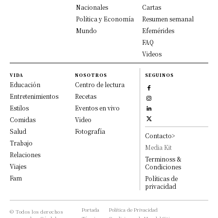
Nacionales
Cartas
Política y Economía
Resumen semanal
Mundo
Efemérides
FAQ
Videos
VIDA
NOSOTROS
SEGUINOS
Educación
Centro de lectura
Entretenimientos
Recetas
Estilos
Eventos en vivo
Comidas
Video
Salud
Fotografía
Contacto>
Trabajo
Media Kit
Relaciones
Terminoss &
Viajes
Condiciones
Fam
Políticas de
privacidad
Portada
Política de Privacidad
© Todos los derechos