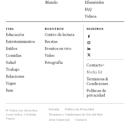
Mundo
Efemérides
FAQ
Videos
VIDA
NOSOTROS
SEGUINOS
Educación
Centro de lectura
Entretenimientos
Recetas
Estilos
Eventos en vivo
Comidas
Video
Salud
Fotografía
Contacto>
Trabajo
Media Kit
Relaciones
Terminoss &
Viajes
Condiciones
Fam
Políticas de
privacidad
Portada
Política de Privacidad
© Todos los derechos
reservados, Córdoba
Términos y Condiciones de Uso del Sitio
Times
Area Comercial
Contacto