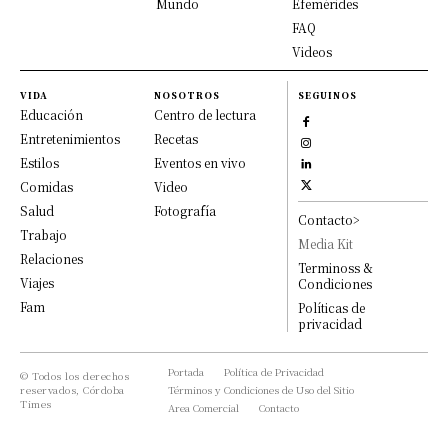
Mundo
Efemérides
FAQ
Videos
VIDA
NOSOTROS
SEGUINOS
Educación
Centro de lectura
Entretenimientos
Recetas
Estilos
Eventos en vivo
Comidas
Video
Salud
Fotografía
Contacto>
Trabajo
Media Kit
Relaciones
Terminoss &
Viajes
Condiciones
Fam
Políticas de
privacidad
Portada
Política de Privacidad
© Todos los derechos
reservados, Córdoba
Términos y Condiciones de Uso del Sitio
Times
Area Comercial
Contacto