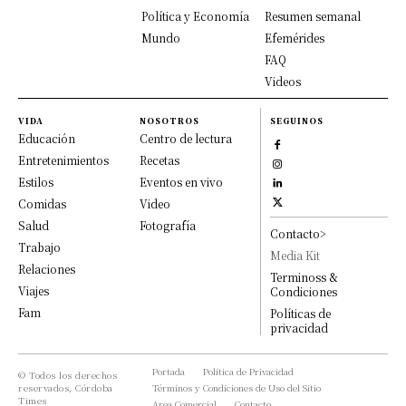
Política y Economía
Resumen semanal
Mundo
Efemérides
FAQ
Videos
VIDA
NOSOTROS
SEGUINOS
Educación
Centro de lectura
Entretenimientos
Recetas
Estilos
Eventos en vivo
Comidas
Video
Salud
Fotografía
Contacto>
Trabajo
Media Kit
Relaciones
Terminoss &
Viajes
Condiciones
Fam
Políticas de
privacidad
Portada
Política de Privacidad
© Todos los derechos
reservados, Córdoba
Términos y Condiciones de Uso del Sitio
Times
Area Comercial
Contacto