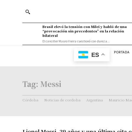
Brasil elevó la tensión con Milei y habló de una
“provocación sin precedentes” en la relación
bilateral
El canciller Mauro Vieira cuestionó con dureza...
PORTADA
ES
Tag:
Messi
Córdoba
Noticias de cordoba
Argentina
Mauricio Mac
Lionel Messi, 39 años y una última cita c