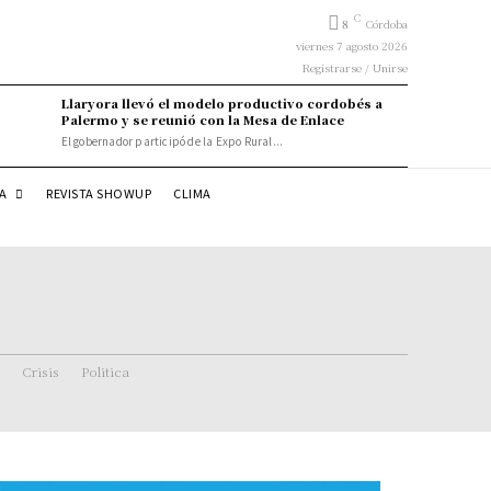
C
8
Córdoba
viernes 7 agosto 2026
Registrarse / Unirse
Llaryora llevó el modelo productivo cordobés a
Palermo y se reunió con la Mesa de Enlace
El gobernador participó de la Expo Rural...
DA
REVISTA SHOWUP
CLIMA
Crisis
Politica