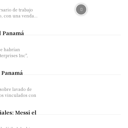
sario de trabajo
o, con una venda...
el Panamá
ge habrían
rprises Inc",
de Panamá
sobre lavado de
nos vinculados con
ales: Messi el