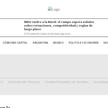
Milei vuelve a la Rural: el campo espera señales
sobre retenciones, competitividad y reglas de
largo plazo
El Presidente hablará este domingo en el...
VI
CÓRDOBA CAPITAL
ARGENTINA
MUNDO
POLITICA Y ECONOMÍA
ri
Gobierno de Córdoba
Cristina Fernandez de Kirchner
Economía
on la