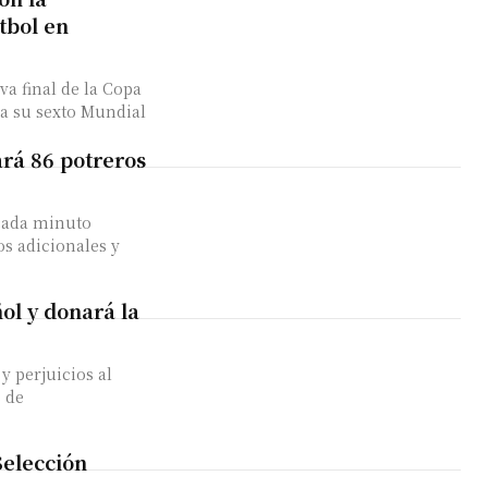
tbol en
a final de la Copa
ga su sexto Mundial
ará 86 potreros
cada minuto
os adicionales y
ñol y donará la
y perjuicios al
s de
Selección