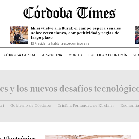
Milei vuelve a la Rural: el campo espera señales
sobre retenciones, competitividad y reglas de
largo plazo
El Presidente hablará este domingo en el...
CÓRDOBA CAPITAL
ARGENTINA
MUNDO
POLITICA Y ECONOMÍA
VI
ics y los nuevos desafíos tecnológic
ri
Gobierno de Córdoba
Cristina Fernandez de Kirchner
Economía
a Electrónica