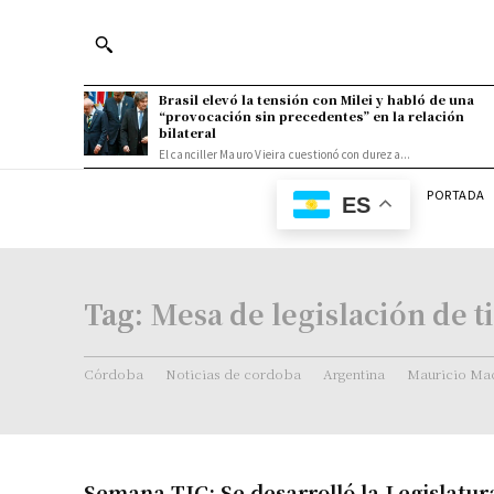
Brasil elevó la tensión con Milei y habló de una
“provocación sin precedentes” en la relación
bilateral
El canciller Mauro Vieira cuestionó con dureza...
PORTADA
ES
Tag:
Mesa de legislación de t
Córdoba
Noticias de cordoba
Argentina
Mauricio Mac
Semana TIC: Se desarrolló la Legislatur