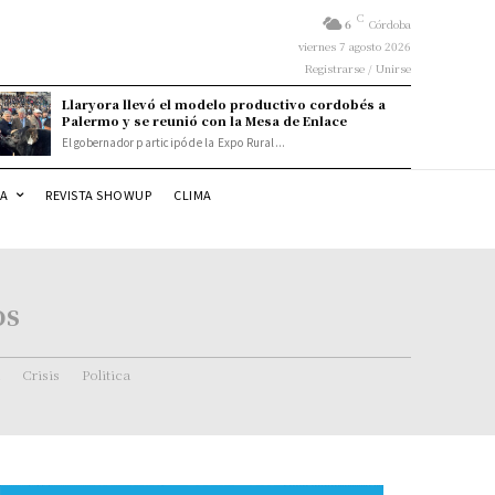
C
6
Córdoba
viernes 7 agosto 2026
Registrarse / Unirse
Llaryora llevó el modelo productivo cordobés a
Palermo y se reunió con la Mesa de Enlace
El gobernador participó de la Expo Rural...
DA
REVISTA SHOWUP
CLIMA
os
Crisis
Politica