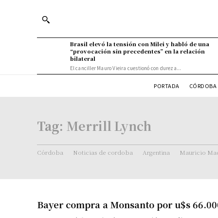
Brasil elevó la tensión con Milei y habló de una
“provocación sin precedentes” en la relación
bilateral
El canciller Mauro Vieira cuestionó con dureza...
PORTADA
CÓRDOBA 
Tag:
Merrill Lynch
Córdoba
Noticias de cordoba
Argentina
Mauricio Mac
Bayer compra a Monsanto por u$s 66.00