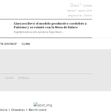
C
14.1
Córdoba
viernes 7 agosto 2026
Registrarse / Unirse
Llaryora llevó el modelo productivo cordobés a
Palermo y se reunió con la Mesa de Enlace
El gobernador participó de la Expo Rural...
STA SHOWUP
CLIMA
Crisis
Politica
Inicio
Etiquetas
Merrill Lynch