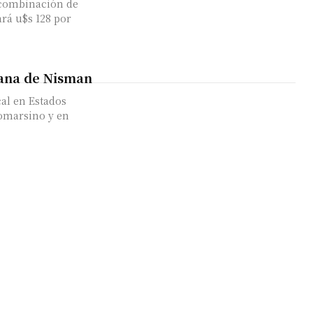
 combinación de
rá u$s 128 por
mana de Nisman
cal en Estados
gomarsino y en