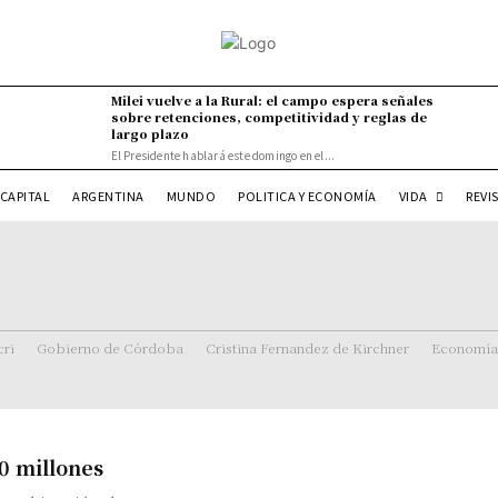
Milei vuelve a la Rural: el campo espera señales
sobre retenciones, competitividad y reglas de
largo plazo
El Presidente hablará este domingo en el...
VIDA
CAPITAL
ARGENTINA
MUNDO
POLITICA Y ECONOMÍA
REVI
ri
Gobierno de Córdoba
Cristina Fernandez de Kirchner
Economía
0 millones