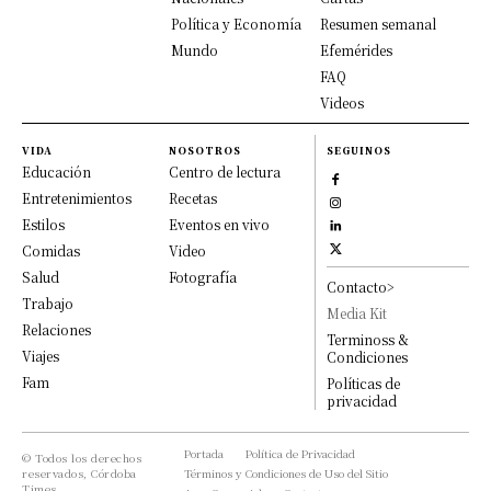
Política y Economía
Resumen semanal
Mundo
Efemérides
FAQ
Videos
VIDA
NOSOTROS
SEGUINOS
Educación
Centro de lectura
Entretenimientos
Recetas
Estilos
Eventos en vivo
Comidas
Video
Salud
Fotografía
Contacto>
Trabajo
Media Kit
Relaciones
Terminoss &
Viajes
Condiciones
Fam
Políticas de
privacidad
Portada
Política de Privacidad
© Todos los derechos
reservados, Córdoba
Términos y Condiciones de Uso del Sitio
Times