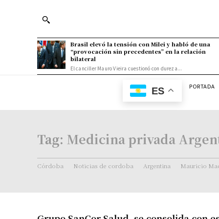
Brasil elevó la tensión con Milei y habló de una
“provocación sin precedentes” en la relación
bilateral
El canciller Mauro Vieira cuestionó con dureza...
PORTADA
ES
Tag:
Medicina privada Argen
Córdoba
Noticias de cordoba
Argentina
Mauricio Mac
Grupo SanCor Salud, se consolida con es