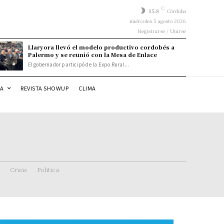
C
15.8
Córdoba
miércoles 5 agosto 2026
Registrarse / Unirse
Llaryora llevó el modelo productivo cordobés a
Palermo y se reunió con la Mesa de Enlace
El gobernador participó de la Expo Rural...
DA
REVISTA SHOWUP
CLIMA
Crisis
Politica