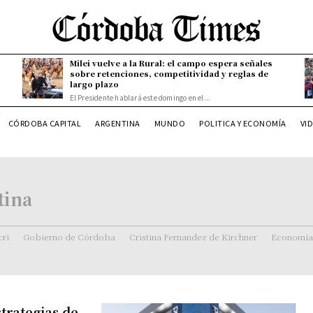
Milei vuelve a la Rural: el campo espera señales
sobre retenciones, competitividad y reglas de
largo plazo
El Presidente hablará este domingo en el...
CÓRDOBA CAPITAL
ARGENTINA
MUNDO
POLITICA Y ECONOMÍA
VI
tina
ri
Gobierno de Córdoba
Cristina Fernandez de Kirchner
Economía
trategias de