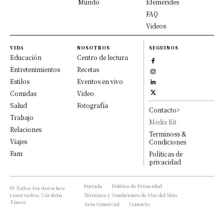
Mundo
Efemérides
FAQ
Videos
VIDA
NOSOTROS
SEGUINOS
Educación
Centro de lectura
Entretenimientos
Recetas
Estilos
Eventos en vivo
Comidas
Video
Salud
Fotografía
Contacto>
Trabajo
Media Kit
Relaciones
Terminoss &
Viajes
Condiciones
Fam
Políticas de
privacidad
Portada
Política de Privacidad
© Todos los derechos
reservados, Córdoba
Términos y Condiciones de Uso del Sitio
Times
Area Comercial
Contacto