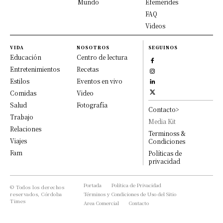
Mundo
Efemérides
FAQ
Videos
VIDA
NOSOTROS
SEGUINOS
Educación
Centro de lectura
Entretenimientos
Recetas
Estilos
Eventos en vivo
Comidas
Video
Salud
Fotografía
Contacto>
Trabajo
Media Kit
Relaciones
Terminoss &
Viajes
Condiciones
Fam
Políticas de
privacidad
Portada
Política de Privacidad
© Todos los derechos
reservados, Córdoba
Términos y Condiciones de Uso del Sitio
Times
Area Comercial
Contacto