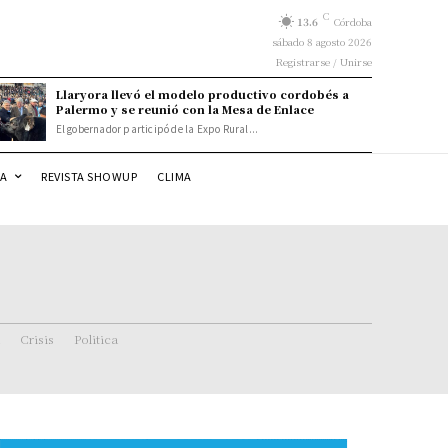
C
13.6
Córdoba
sábado 8 agosto 2026
Registrarse / Unirse
Llaryora llevó el modelo productivo cordobés a
Palermo y se reunió con la Mesa de Enlace
El gobernador participó de la Expo Rural...
DA
REVISTA SHOWUP
CLIMA
Crisis
Politica