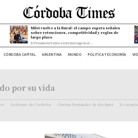
Milei vuelve a la Rural: el campo espera señales
sobre retenciones, competitividad y reglas de
largo plazo
El Presidente hablará este domingo en el...
CÓRDOBA CAPITAL
ARGENTINA
MUNDO
POLITICA Y ECONOMÍA
VI
do por su vida
ri
Gobierno de Córdoba
Cristina Fernandez de Kirchner
Economía