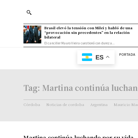
Brasil elevó la tensión con Milei y habló de una
“provocación sin precedentes” en la relación
bilateral
El canciller Mauro Vieira cuestionó con dureza...
PORTADA
ES
Tag:
Martina continúa luchan
Córdoba
Noticias de cordoba
Argentina
Mauricio Mac
Martina continúa luchando por su vida