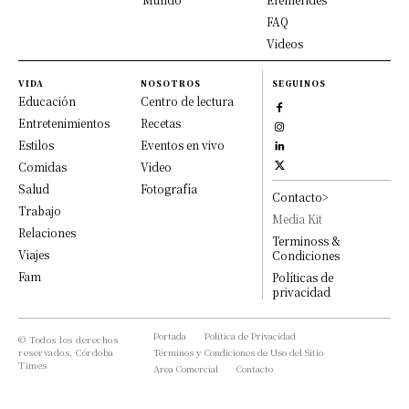
FAQ
Videos
VIDA
NOSOTROS
SEGUINOS
Educación
Centro de lectura
Entretenimientos
Recetas
Estilos
Eventos en vivo
Comidas
Video
Salud
Fotografía
Contacto>
Trabajo
Media Kit
Relaciones
Terminoss &
Viajes
Condiciones
Fam
Políticas de
privacidad
Portada
Política de Privacidad
© Todos los derechos
reservados, Córdoba
Términos y Condiciones de Uso del Sitio
Times
Area Comercial
Contacto