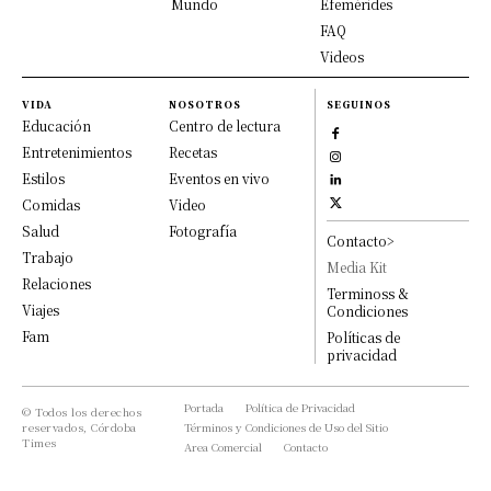
Mundo
Efemérides
FAQ
Videos
VIDA
NOSOTROS
SEGUINOS
Educación
Centro de lectura
Entretenimientos
Recetas
Estilos
Eventos en vivo
Comidas
Video
Salud
Fotografía
Contacto>
Trabajo
Media Kit
Relaciones
Terminoss &
Viajes
Condiciones
Fam
Políticas de
privacidad
Portada
Política de Privacidad
© Todos los derechos
reservados, Córdoba
Términos y Condiciones de Uso del Sitio
Times
Area Comercial
Contacto