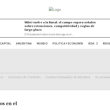
Milei vuelve a la Rural: el campo espera señales
sobre retenciones, competitividad y reglas de
largo plazo
El Presidente hablará este domingo en el...
VIDA
CAPITAL
ARGENTINA
MUNDO
POLITICA Y ECONOMÍA
REVI
ri
Gobierno de Córdoba
Cristina Fernandez de Kirchner
Economía
os en el