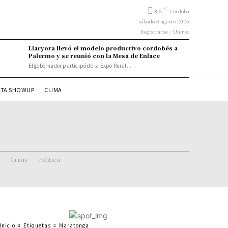
C
8.5
Córdoba
sábado 8 agosto 2026
Registrarse / Unirse
Llaryora llevó el modelo productivo cordobés a
Palermo y se reunió con la Mesa de Enlace
El gobernador participó de la Expo Rural...
STA SHOWUP
CLIMA
Crisis
Politica
Inicio
Etiquetas
Maratonga