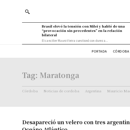
Brasil elevó la tensión con Milei y habló de una
“provocación sin precedentes” en la relación
bilateral
El canciller Mauro Vieira cuestionó con dureza...
PORTADA
CÓRDOBA 
Tag:
Maratonga
Córdoba
Noticias de cordoba
Argentina
Mauricio Mac
Desapareció un velero con tres argentin
Oceáno Atlántico