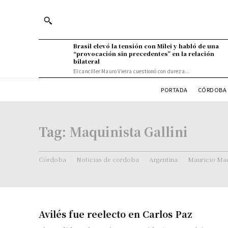
Brasil elevó la tensión con Milei y habló de una
“provocación sin precedentes” en la relación
bilateral
El canciller Mauro Vieira cuestionó con dureza...
PORTADA
CÓRDOBA 
Tag:
Maquinista Gallini
Córdoba
Noticias de cordoba
Argentina
Mauricio Mac
Avilés fue reelecto en Carlos Paz