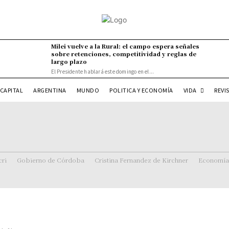
Milei vuelve a la Rural: el campo espera señales
sobre retenciones, competitividad y reglas de
largo plazo
El Presidente hablará este domingo en el...
VIDA
CAPITAL
ARGENTINA
MUNDO
POLITICA Y ECONOMÍA
REVI
ri
Gobierno de Córdoba
Cristina Fernandez de Kirchner
Economía