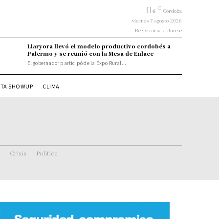
C
6
Córdoba
viernes 7 agosto 2026
Registrarse / Unirse
Llaryora llevó el modelo productivo cordobés a
Palermo y se reunió con la Mesa de Enlace
El gobernador participó de la Expo Rural...
STA SHOWUP
CLIMA
Crisis
Politica