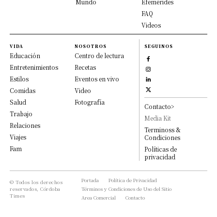
Mundo
Efemérides
FAQ
Videos
VIDA
NOSOTROS
SEGUINOS
Educación
Centro de lectura
Entretenimientos
Recetas
Estilos
Eventos en vivo
Comidas
Video
Salud
Fotografía
Contacto>
Trabajo
Media Kit
Relaciones
Terminoss &
Viajes
Condiciones
Fam
Políticas de
privacidad
Portada
Política de Privacidad
© Todos los derechos
reservados, Córdoba
Términos y Condiciones de Uso del Sitio
Times
Area Comercial
Contacto