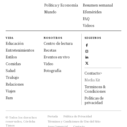
Política y Economía
Resumen semanal
Mundo
Efemérides
FAQ
Videos
VIDA
NOSOTROS
SEGUINOS
Educación
Centro de lectura
Entretenimientos
Recetas
Estilos
Eventos en vivo
Comidas
Video
Salud
Fotografía
Contacto>
Trabajo
Media Kit
Relaciones
Terminoss &
Viajes
Condiciones
Fam
Políticas de
privacidad
Portada
Política de Privacidad
© Todos los derechos
reservados, Córdoba
Términos y Condiciones de Uso del Sitio
Times
Area Comercial
Contacto