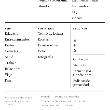
Política y Economía
Resumen semanal
Mundo
Efemérides
FAQ
Videos
VIDA
NOSOTROS
SEGUINOS
Educación
Centro de lectura
Entretenimientos
Recetas
Estilos
Eventos en vivo
Comidas
Video
Salud
Fotografía
Contacto>
Trabajo
Media Kit
Relaciones
Terminoss &
Viajes
Condiciones
Fam
Políticas de
privacidad
Portada
Política de Privacidad
© Todos los derechos
reservados, Córdoba
Términos y Condiciones de Uso del Sitio
Times
Area Comercial
Contacto