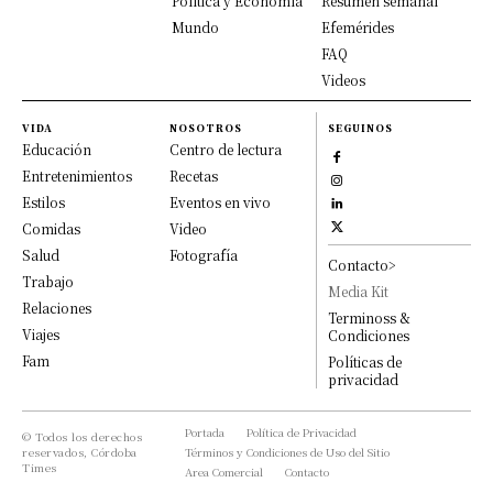
Política y Economía
Resumen semanal
Mundo
Efemérides
FAQ
Videos
VIDA
NOSOTROS
SEGUINOS
Educación
Centro de lectura
Entretenimientos
Recetas
Estilos
Eventos en vivo
Comidas
Video
Salud
Fotografía
Contacto>
Trabajo
Media Kit
Relaciones
Terminoss &
Viajes
Condiciones
Fam
Políticas de
privacidad
Portada
Política de Privacidad
© Todos los derechos
reservados, Córdoba
Términos y Condiciones de Uso del Sitio
Times
Area Comercial
Contacto